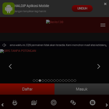
×
HALOJP Aplikasi Mobile
UNDUH
Jangan tampilkan lagi hari ini
. Selama waktu ini, CQ9 permainan tidak akan tersedia. Kami memohon maaf atas ketidaknyama
Daftar
Masuk