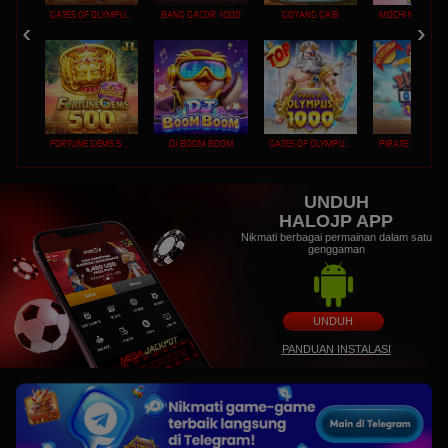
GATES OF OLYMPUS POP
BANG GACOR 1000
GOYANG GAIB
MOCHI MANIA 1
FORTUNE GEMS 500
DJ BOOM BOOM
GATES OF OLYMPUS 1000
PIRATE QUEST 1
UNDUH
HALOJP APP
Nikmati berbagai permainan dalam satu
genggaman
UNDUH
PANDUAN INSTALASI