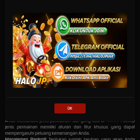
atau sering memberikan jackpot kepada pemainnya. Mesin slot
seperti ini menjadi incaran para pemain karena peluang untuk
meraih kemenangan besar lebih tinggi.
RTP Slot Terpercaya di
HALOJP
Return to Player (RTP) adalah persentase pembayaran yang akan
diberikan oleh mesin slot kepada pemain dalam jangka panjang. Di
HALOJP
, RTP yang ditawarkan sangatlah tinggi, sehingga
memastikan pemain mendapatkan peluang kemenangan yang
lebih besar dibandingkan situs lainnya.
Tips dan Trik Bermain di
HALOJP
Memahami tips dan trik bermain tentunya sangat penting untuk
meningkatkan peluang kemenangan Anda. Berikut beberapa tips
dan trik bermain di
HALOJP
:
OK
Mengenal Jenis Permainan:
Sebelum memulai bermain, pastikan
Anda memahami jenis permainan slot yang ada di
HALOJP
. Setiap
jenis permainan memiliki aturan dan fitur khusus yang dapat
mempengaruhi peluang kemenangan Anda.
Manajemen Bankroll:
Tentukan jumlah taruhan yang akan Anda