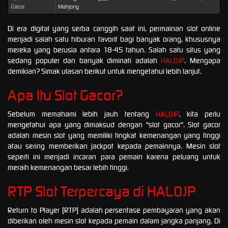
Gacor
Mahjong
Di era digital yang serba canggih saat ini, permainan slot online
menjadi salah satu hiburan favorit bagi banyak orang, khususnya
mereka yang berusia antara 18-45 tahun. Salah satu situs yang
sedang populer dan banyak diminati adalah
HALOJP
. Mengapa
demikian? Simak ulasan berikut untuk mengetahui lebih lanjut.
Apa Itu Slot Gacor?
Sebelum memahami lebih jauh tentang
HALOJP
, kita perlu
mengetahui apa yang dimaksud dengan "slot gacor". Slot gacor
adalah mesin slot yang memiliki tingkat kemenangan yang tinggi
atau sering memberikan jackpot kepada pemainnya. Mesin slot
seperti ini menjadi incaran para pemain karena peluang untuk
meraih kemenangan besar lebih tinggi.
RTP Slot Terpercaya di
HALOJP
Return to Player (RTP) adalah persentase pembayaran yang akan
diberikan oleh mesin slot kepada pemain dalam jangka panjang. Di