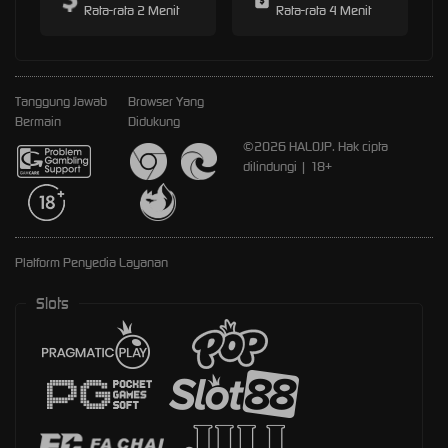
Rata-rata 2 Menit
Rata-rata 4 Menit
Tanggung Jawab
Browser Yang
Bermain
Didukung
©2026 HALOJP. Hak cipta
dilindungi | 18+
Platform Penyedia Layanan
Slots