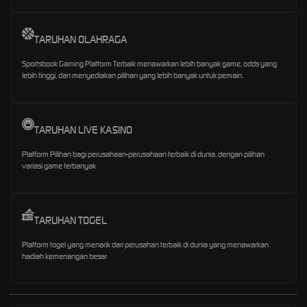
TARUHAN OLAHRAGA
Sportsbook Gaming Platform Terbaik menawarkan lebih banyak game, odds yang
lebih tinggi, dan menyediakan pilihan yang lebih banyak untuk pemain.
TARUHAN LIVE KASINO
Platform Pilihan bagi perusahaan-perusahaan terbaik di dunia, dengan pilihan
variasi game terbanyak
TARUHAN TOGEL
Platform togel yang menarik dari perusahan terbaik di dunia yang menawarkan
hadiah kemenangan besar