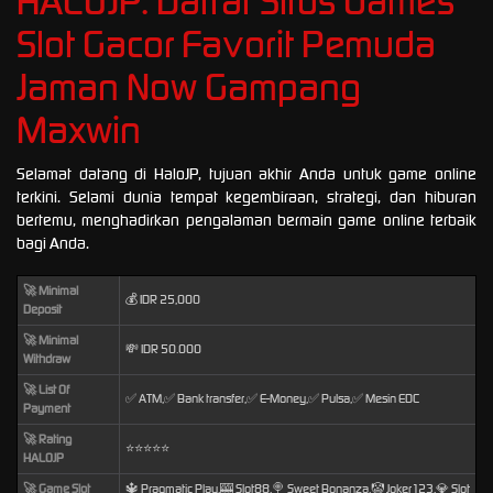
HALOJP: Daftar Situs Games
Slot Gacor Favorit Pemuda
Jaman Now Gampang
Maxwin
Selamat datang di HaloJP, tujuan akhir Anda untuk game online
terkini. Selami dunia tempat kegembiraan, strategi, dan hiburan
bertemu, menghadirkan pengalaman bermain game online terbaik
bagi Anda.
🚀 Minimal
💰 IDR 25,000
Deposit
🚀 Minimal
💸 IDR 50.000
Withdraw
🚀 List Of
✅ ATM,✅ Bank transfer,✅ E-Money,✅ Pulsa,✅ Mesin EDC
Payment
🚀 Rating
⭐⭐⭐⭐⭐
HALOJP
🚀 Game Slot
🔱 Pragmatic Play,🎰 Slot88,🍭 Sweet Bonanza,🤡 Joker123,💎 Slot