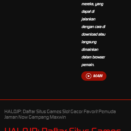
mereka, yang
dapat di
jalankan
dengan cara di
download atau
langsung
dimainkan
dalam browser
pemain.
MAIN
HALOJP: Daftar Situs Games Slot Gacor Favorit Pemuda
Jaman Now Gampang Maxwin