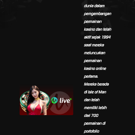
dunia dalam
pemgembangan
permainan
kasino dan telah
aktif sejak 1994
saat mereka
meluncurkan
permainan
kasino online
pertama.
Mereka berada
di Isle of Man
dan telah
memiliki lebih
dari 700
permainan di
portofolio