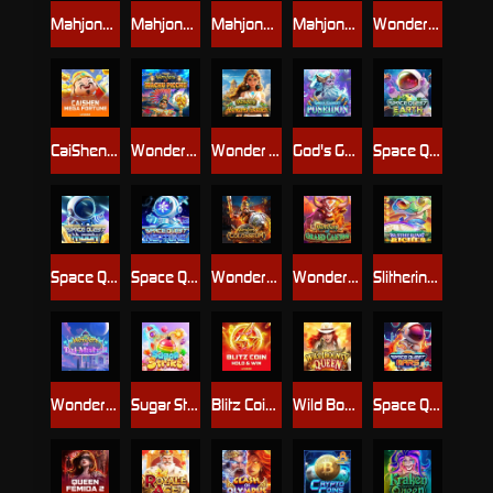
Mahjong Gold: Dragon
Mahjong Gold: Phoenix
Mahjong Gold: Lion
Mahjong Gold: Tiger
Wonders of Giza Pyramid
CaiShen Mega Fortune
Wonders of Machu Picchu
Wonder of Hanging Garden
God's Gambit: Poseidon
Space Quest: Earth
Space Quest: Moon
Space Quest: Neptune
Wonders of Colosseum
Wonders of Grand Canyon
Slithering Riches
Wonders of Taj Mahal
Sugar Strike
Blitz Coin: Hold & Win
Wild Bounty Queen
Space Quest: Mars