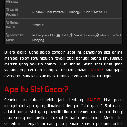
Withdraw
🚀 List Of
✅ ATM,✅ Bank transfer,✅ E-Money,✅ Pulsa,✅ Mesin EDC
Payment
🚀 Rating
⭐⭐⭐⭐⭐
HALOJP
🚀 Game Slot
🔱 Pragmatic Play,🎰 Slot88,🍭 Sweet Bonanza,🤡 Joker123,💎 Slot
Gacor
Mahjong
Di era digital yang serba canggih saat ini, permainan slot online
menjadi salah satu hiburan favorit bagi banyak orang, khususnya
mereka yang berusia antara 18-45 tahun. Salah satu situs yang
sedang populer dan banyak diminati adalah
HALOJP
. Mengapa
demikian? Simak ulasan berikut untuk mengetahui lebih lanjut.
Apa Itu Slot Gacor?
Sebelum memahami lebih jauh tentang
HALOJP
, kita perlu
mengetahui apa yang dimaksud dengan "slot gacor". Slot gacor
adalah mesin slot yang memiliki tingkat kemenangan yang tinggi
atau sering memberikan jackpot kepada pemainnya. Mesin slot
seperti ini menjadi incaran para pemain karena peluang untuk