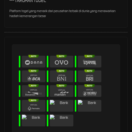
TARUHAN TOGEL
Platform togel yang menarik dari perusahan terbaik di dunia yang menawarkan
hadiah kemenangan besar