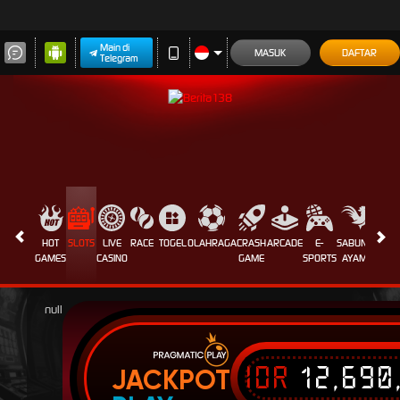
Main di
MASUK
DAFTAR
Telegram
HOT
SLOTS
LIVE
RACE
TOGEL
OLAHRAGA
CRASH
ARCADE
E-
SABUNG
PROM
GAMES
CASINO
GAME
SPORTS
AYAM
null
IDR
12,690
JACKPOT