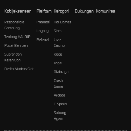
Kebijaksanaan
Platform
Kategori
Dukungan
Komunitas
Responsible
Promosi
Hot Games
Gambling
Loyalty
Slots
Tentang HALOJP
Referral
Live
Pusat Bantuan
Casino
Syarat dan
Race
Ketentuan
Togel
Berita Markas Slot
Olahraga
Crash
Game
Arcade
E-Sports
Sabung
Ayam