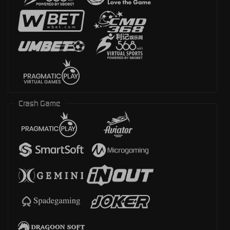
Crash Game