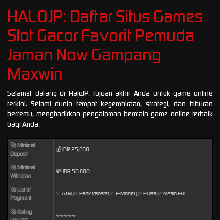
HALOJP: Daftar Situs Games
Slot Gacor Favorit Pemuda
Jaman Now Gampang
Maxwin
Selamat datang di HaloJP, tujuan akhir Anda untuk game online
terkini. Selami dunia tempat kegembiraan, strategi, dan hiburan
bertemu, menghadirkan pengalaman bermain game online terbaik
bagi Anda.
🚀 Minimal
💰 IDR 25,000
Deposit
🚀 Minimal
💸 IDR 50.000
Withdraw
🚀 List Of
✅ ATM,✅ Bank transfer,✅ E-Money,✅ Pulsa,✅ Mesin EDC
Payment
🚀 Rating
⭐⭐⭐⭐⭐
HALOJP