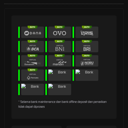
* Selama bank maintenance dan bank offline deposit dan penarikan
tidak dapat diproses